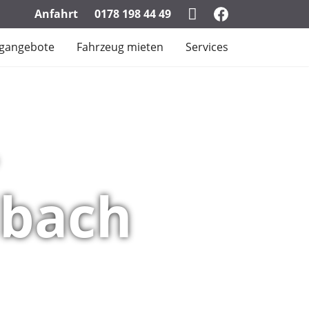
Anfahrt
0178 198 44 49
gangebote
Fahrzeug mieten
Services
dbach